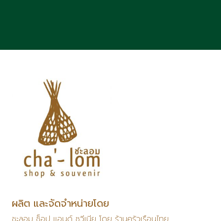
ผลิต และจัดจำหน่ายโดย
ชะลอม ช็อป แอนด์ ซูวีเนีย โดย ร้านครัวเรือนไทย